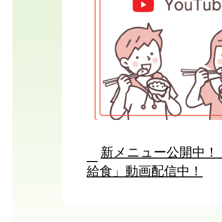
ス
ラ
イ
ド
新メニュー公開中！
給食」動画配信中！