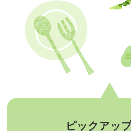
さ
ついて
む
か
わ
い
ー
と
ピックアッ