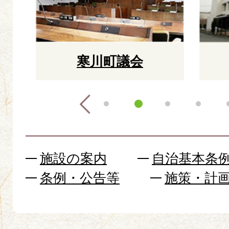
の
の
ス
ス
ラ
ラ
寒川町議会
イ
イ
ド
ド
施設の案内
自治基本条
条例・公告等
施策・計