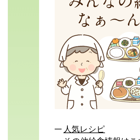
枚
目
の
ス
ラ
イ
ド
人気レシピ