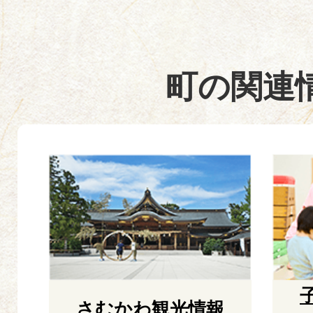
町の関連
1
2
枚
枚
目
目
の
の
ス
ス
ラ
ラ
さむかわ観光情報