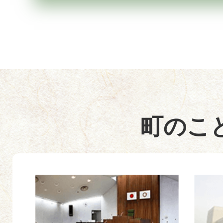
町のこ
2
3
枚
枚
目
目