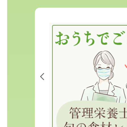
2
枚
目
の
ス
ラ
イ
ド