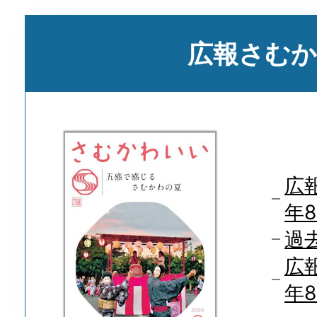
の
広
広報さむ
報・
公
聴
Public
広報
年
過
広
年8