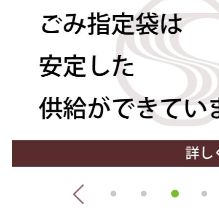
枚
目
の
ス
ラ
イ
ド