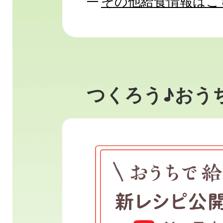
その他給食情報はこ
つくろう♪おう
1
枚
目
の