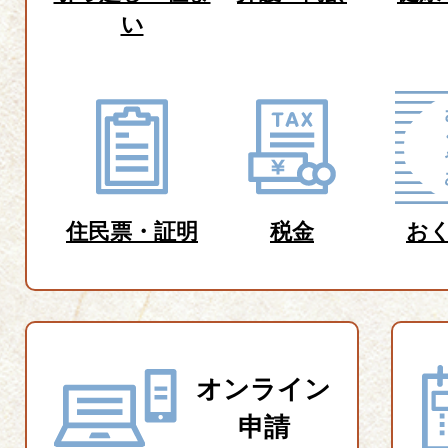
い
住民票・証明
税金
お
オンライン
申請