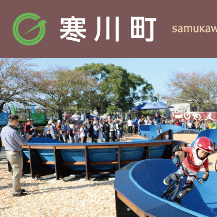
3
枚
目
の
ス
ラ
イ
ド