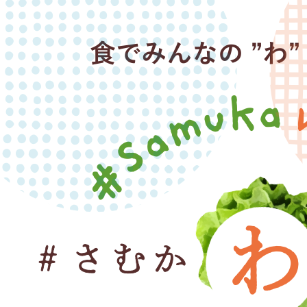
食
寒川町技能者表彰および寒川町
で
舗・優良従業員表彰について
み
ん
2026年07月31日
な
令和8年熊本地震災害義援金
の”わ”を
広
2026年07月29日
げ
（令和9年4月採用予定）寒川町
よ
次試験合格者 受験番号一覧
う
#Samukawaeat
2026年07月28日
＃
道路上の側溝やブロック等が破