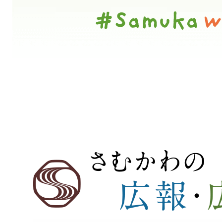
さ
む
か
わ