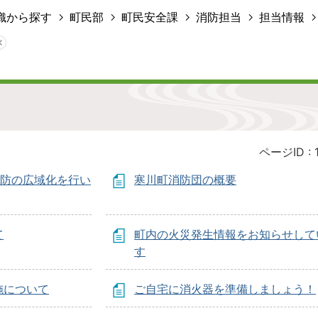
織から探す
町民部
町民安全課
消防担当
担当情報
ページID :
消防の広域化を行い
寒川町消防団の概要
て
町内の火災発生情報をお知らせして
す
施について
ご自宅に消火器を準備しましょう！