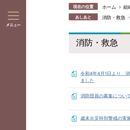
現在の位置
ホーム
組
あしあと
消防・救急
消防・救急
令和4年4月1日より、
ました
消防団員の募集につい
歳末火災特別警戒の実