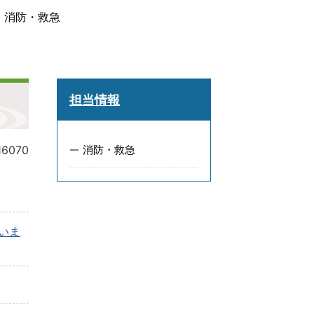
消防・救急
担当情報
16070
消防・救急
いま