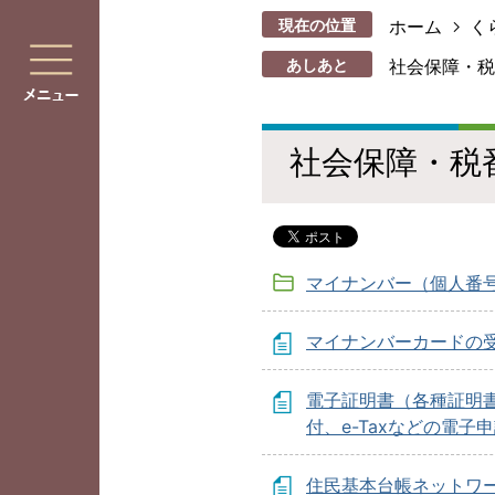
現在の位置
ホーム
く
あしあと
社会保障・税
社会保障・税
マイナンバー（個人番
マイナンバーカードの
電子証明書（各種証明
付、e-Taxなどの電子
住民基本台帳ネットワ