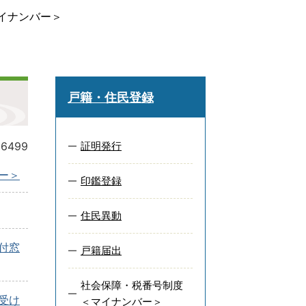
イナンバー＞
戸籍・住民登録
16499
証明発行
ー＞
印鑑登録
住民異動
付窓
戸籍届出
社会保障・税番号制度
受け
＜マイナンバー＞