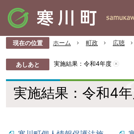
ホーム
町政
広聴
現在の位置
実施結果：令和4年度
あしあと
実施結果：令和4年
寒川町個人情報保護法施