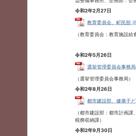
辺整備事務所、企画部：企
令和2
年2
月27日
教育委員会、町民部 (PDF
（教育委員会：教育施設給
令和2年5月26日
選挙管理委員会事務局 (P
（選挙管理委員会事務局）
令和2年8
月26日
都市建設部、健康子ども部
（都市建設部：都市計画課
税務収納課）
令和2年9月30日