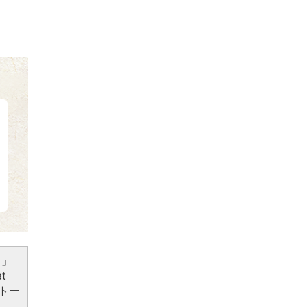
）」
t
トー