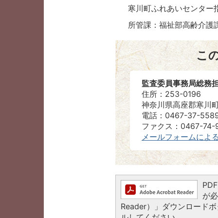
寒川町ふれあいセンター指
所管課：福祉部高齢介
こ
監査委員事務局総務
住所：253-0196
神奈川県高座郡寒川町
電話：0467-37-558
ファクス：0467-74-9
メールフォームによ
PD
が必
Reader）」ダウンロー
ルしてください。