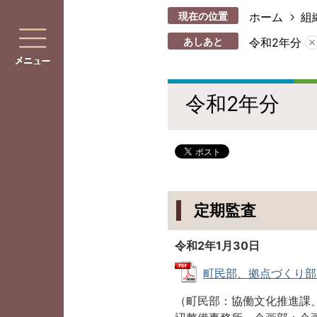
現在の位置
ホーム
組
あしあと
令和2年分
令和2年分
定期監査
令和2年1月30日
町民部、拠点づくり部、企画
（町民部：協働文化推進課