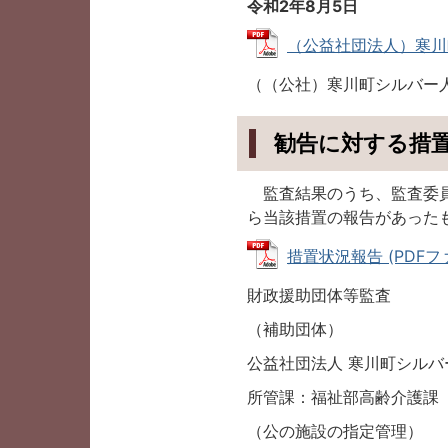
令和2年8月5日
（公益社団法人）寒川町シ
（（公社）寒川町シルバー
勧告に対する措
監査結果のうち、監査委員
ら当該措置の報告があった
措置状況報告 (PDFファイ
財政援助団体等監査
（補助団体）
公益社団法人 寒川町シルバ
所管課：福祉部高齢介護課
（公の施設の指定管理）