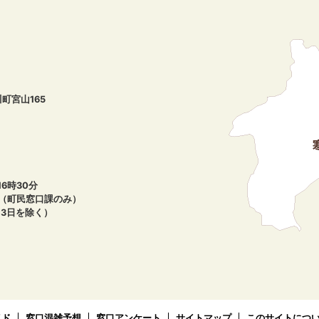
川町宮山165
6時30分
午（町民窓口課のみ）
月3日を除く）
イド
窓口混雑予想
窓口アンケート
サイトマップ
このサイトにつ