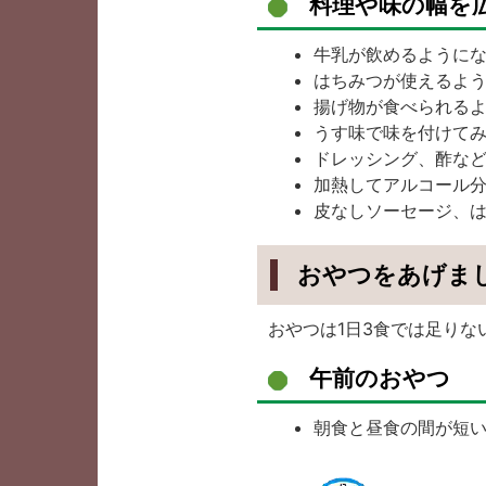
料理や味の幅を
牛乳が飲めるように
はちみつが使えるよ
揚げ物が食べられる
うす味で味を付けてみ
ドレッシング、酢な
加熱してアルコール
皮なしソーセージ、
おやつをあげま
おやつは1日3食では足りな
午前のおやつ
（
朝食と昼食の間が短