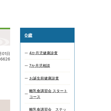
0歳
4か月児健康診査
月01日
16626
7か月児相談
お誕生前健康診査
離乳食講習会 スタート
コース
離乳食講習会 ステッ