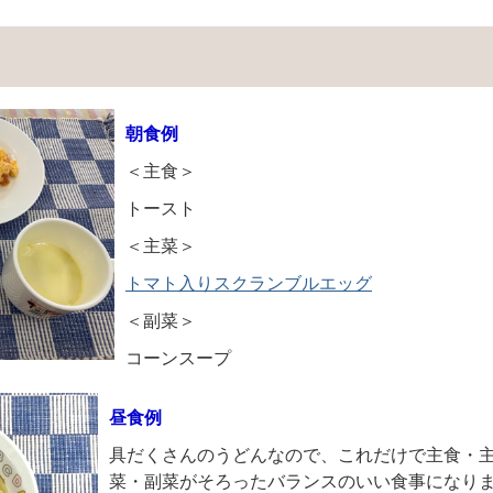
朝食例
＜主食＞
トースト
＜主菜＞
トマト入りスクランブルエッグ
＜副菜＞
コーンスープ
昼食例
具だくさんのうどんなので、これだけで主食・
菜・副菜がそろったバランスのいい食事になり