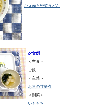
ひき肉と野菜うどん
夕食例
＜主食＞
ご飯
＜主菜＞​
お魚の甘辛煮
＜副菜＞
いももち