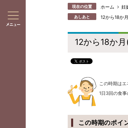
現在の位置
ホーム
妊
あしあと
12から18か
12から18か
この時期はエ
1日3回の食
この時期のポイ