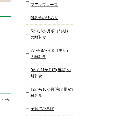
プアップコース
離乳食の進め方
5から6か月頃（前期）
の離乳食
7から8か月頃（中期）
の離乳食
9から11か月頃(後期)の
離乳食
12から18か月(完了期)の
離乳食
 かみ
子育てひろば