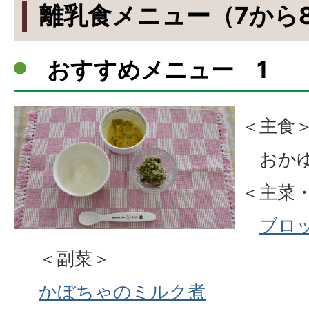
離乳食メニュー（7から
おすすめメニュー 1
＜主食
おか
＜主菜
ブロ
＜副菜＞
かぼちゃのミルク煮