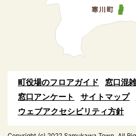
町役場のフロアガイド
窓口混
窓口アンケート
サイトマップ
ウェブアクセシビリティ方針
Copyright (c) 2022 Samukawa Town. All Rig