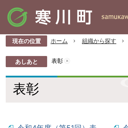
ホーム
組織から探す
現在の位置
表彰
あしあと
表彰
令和4年度（第51回）表