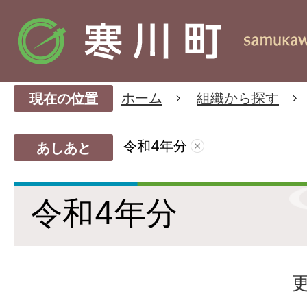
ホーム
組織から探す
現在の位置
令和4年分
あしあと
令和4年分
更