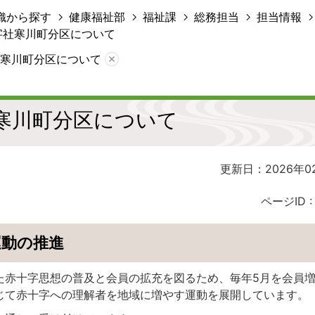
織から探す
健康福祉部
福祉課
総務担当
担当情報
字社寒川町分区について
寒川町分区について
寒川町分区について
更新日：2026年0
ページID 
運動の推進
た赤十字思想の普及と会員の拡充を図るため、毎年5月を会員
じて赤十字への理解者を地域に増やす運動を展開しています。