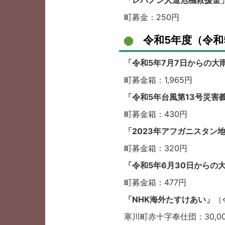
「レバノン人道危機救援金
町募金：250円
令和5年度（令和
「令和5年7月7日からの大
町募金箱：1,965円
「令和5年台風第13号災害
町募金箱：430円
「2023年アフガニスタン
町募金箱：320円
「令和5年6月30日からの
町募金箱：477円
「NHK海外たすけあい」
（
寒川町赤十字奉仕団：30,0