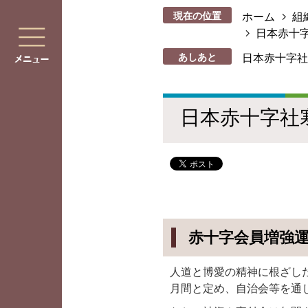
現在の位置
ホーム
組
日本赤十
あしあと
日本赤十字社
日本赤十字社
赤十字会員増強
人道と博愛の精神に根ざし
月間と定め、自治会等を通