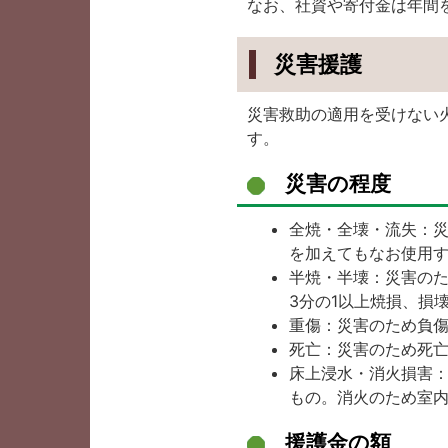
なお、社資や寄付金は年間
災害援護
災害救助の適用を受けない
す。
災害の程度
全焼・全壊・流失：
を加えてもなお使用
半焼・半壊：災害の
3分の1以上焼損、損
重傷：災害のため負傷
死亡：災害のため死
床上浸水・消火損害
もの。消火のため室
援護金の額