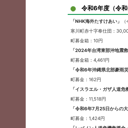
令和6年度（令和
「NHK海外たすけあい」
（
寒川町赤十字奉仕団：30,0
町募金箱：10円
「2024年台湾東部沖地震
町募金箱：4,461円
「令和6年沖縄県北部豪雨
町募金：162円
「イスラエル・ガザ人道危
町募金：11,518円
「令和6年7月25日からの
町募金：1,424円