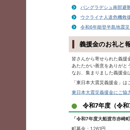
バングラデシュ南部避難
ウクライナ人道危機救援
令和6年能登半島地震災
義援金のお礼と
皆さんから寄せられた義援
あたたかい善意をありがと
なお、集まりました義援金
「東日本大震災義援金」は
東日本大震災義援金にご協
令和7年度（令和
「令和7年度大船渡市赤崎
町募金：1,261円