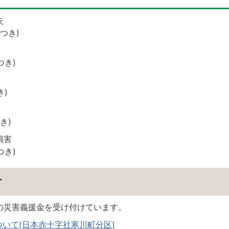
失
につき)
つき)
き)
き)
損害
つき)
付
の災害義援金を受け付けています。
いて(日本赤十字社寒川町分区)