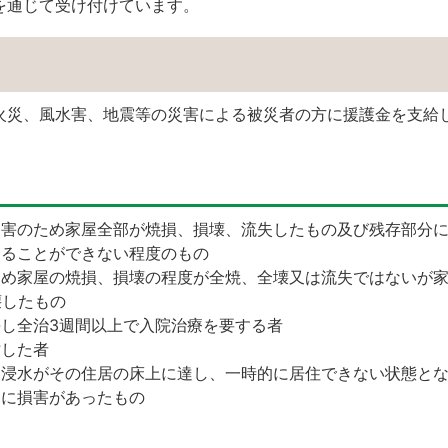
を通じて受け付けています。
火災、風水害、地震等の災害による被災者の方に援護金を支給
災害のため家屋全部が焼損、損壊、流失したもの及び残存部分
することができない程度のもの
ため家屋の焼損、損壊の程度が全焼、全壊又は流失ではないが
壊したもの
し全治3週間以上で入院治療を要する者
亡した者
：浸水がその住居の床上に達し、一時的に居住できない状態と
内に損害があったもの