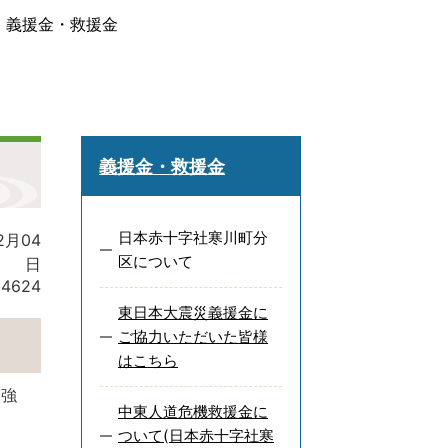
義援金・救援金
義援金・救援金
日本赤十字社寒川町分
2月04
区について
日
:
4624
東日本大震災義援金に
ご協力いただいた皆様
はこちら
増強
中東人道危機救援金に
ついて(日本赤十字社寒