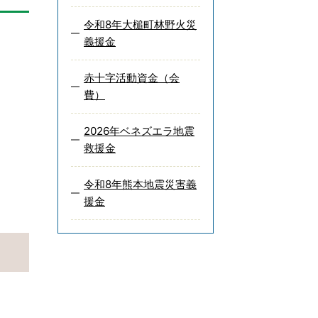
令和8年大槌町林野火災
義援金
赤十字活動資金（会
費）
2026年ベネズエラ地震
救援金
令和8年熊本地震災害義
援金