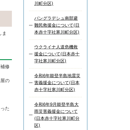
川町分区)
バングラデシュ南部避
難民救援金について(日
本赤十字社寒川町分区)
しま
ウクライナ人道危機救
援金について(日本赤十
字社寒川町分区)
に補修
令和6年能登半島地震災
家屋の
害義援金について(日本
赤十字社寒川町分区)
令和6年9月能登半島大
なった
雨災害義援金について
(日本赤十字社寒川町分
区)