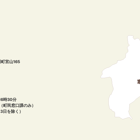
川町宮山165
6時30分
午（町民窓口課のみ）
月3日を除く）