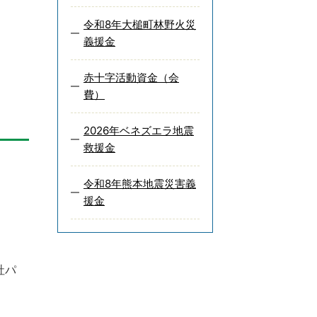
令和8年大槌町林野火災
義援金
赤十字活動資金（会
費）
2026年ベネズエラ地震
救援金
令和8年熊本地震災害義
援金
社パ