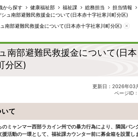
織から探す
健康福祉部
福祉課
総務担当
担当情報
デシュ南部避難民救援金について(日本赤十字社寒川町分区)
ュ南部避難民救援金について(日本赤十字社寒川町分区)
ュ南部避難民救援金について(日本
町分区)
更新日：2026年03
ページID 
ついて
らのミャンマー西部ラカイン州での暴力行為により、隣国バン
支援活動の一環として、福祉課カウンター前に募金箱を設置し