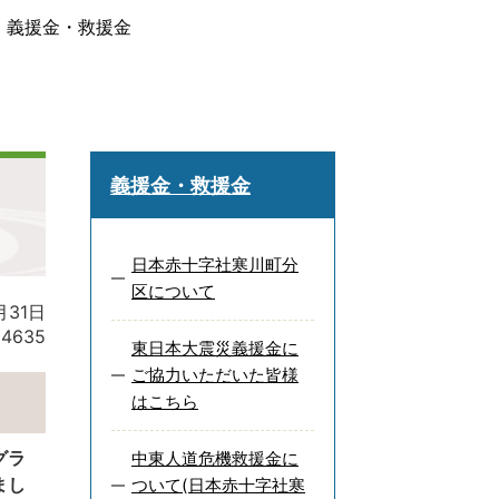
義援金・救援金
義援金・救援金
日本赤十字社寒川町分
区について
月31日
:
4635
東日本大震災義援金に
ご協力いただいた皆様
はこちら
グラ
中東人道危機救援金に
まし
ついて(日本赤十字社寒