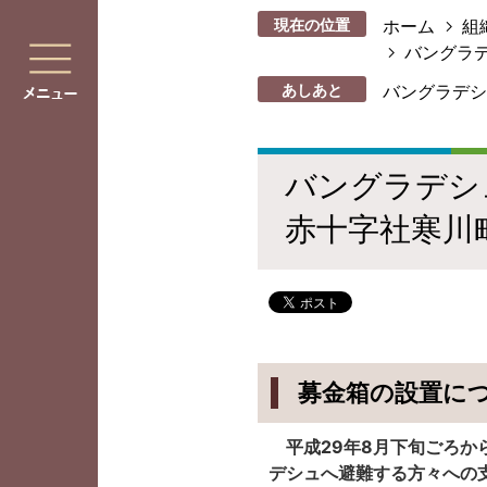
現在の位置
ホーム
組
バングラ
あしあと
バングラデシ
バングラデシ
赤十字社寒川
募金箱の設置に
平成29年8月下旬ごろか
デシュへ避難する方々への