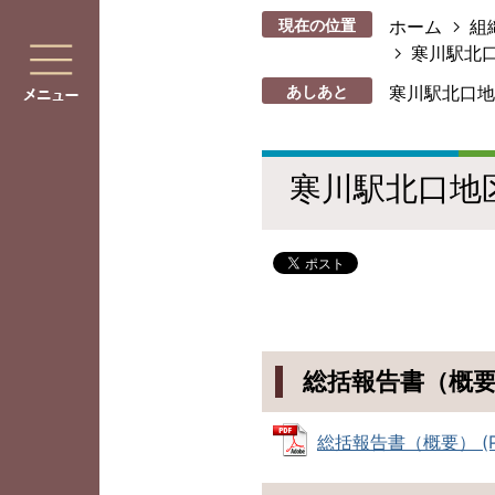
現在の位置
ホーム
組
寒川駅北
あしあと
寒川駅北口地
寒川駅北口地
総括報告書（概
総括報告書（概要） (PD