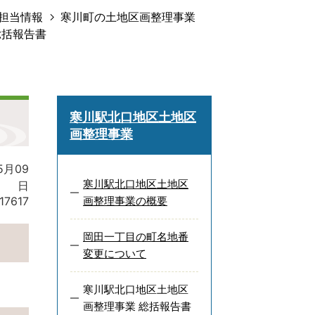
担当情報
寒川町の土地区画整理事業
総括報告書
寒川駅北口地区土地区
画整理事業
5月09
寒川駅北口地区土地区
日
17617
画整理事業の概要
岡田一丁目の町名地番
変更について
寒川駅北口地区土地区
画整理事業 総括報告書