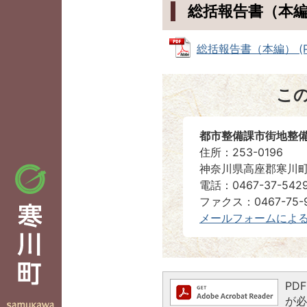
総括報告書（本
総括報告書（本編） (PD
こ
都市整備課市街地整
住所：253-0196
神奈川県高座郡寒川町
電話：0467-37-542
ファクス：0467-75-
メールフォームによ
PD
が必