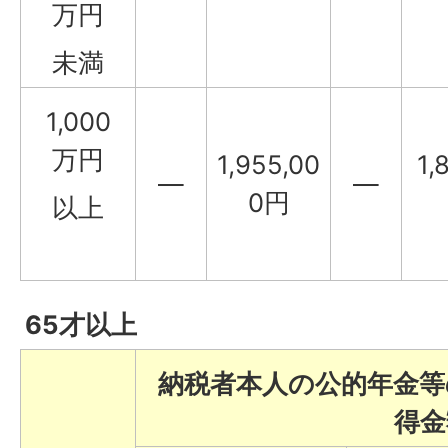
万円
未満
1,000
万円
1,955,00
1,
—
—
0円
以上
65才以上
納税者本人の公的年金等
得金