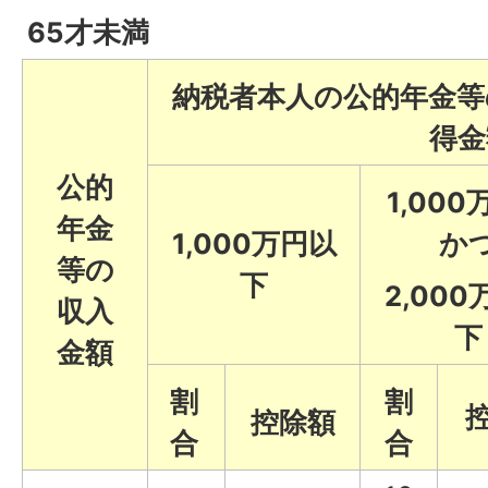
65才未満
納税者本人の公的年金等
得金
公的
1,00
年金
1,000万円以
か
等の
下
2,00
収入
下
金額
割
割
控除額
合
合