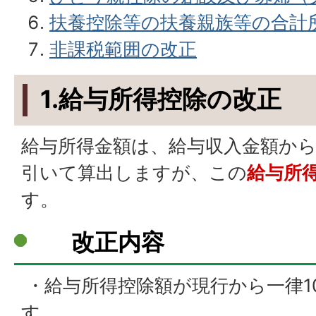
扶養控除等の扶養親族等の合計
非課税範囲の改正
調整控除の改正
1.給与所得控除の改正
新型コロナウィルス感染症等に
住宅借入金等特別控除の適用要
給与所得金額は、給与収入金額か
家内労働者等の必要経費算入の
引いて算出しますが、この
給与所
す。
改正内容
・給与所得控除額が現行から一律1
す。