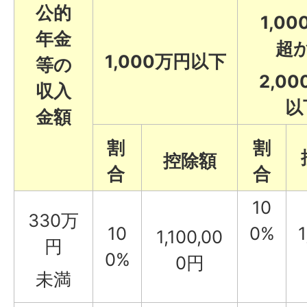
公的
1,0
年金
超
1,000万円以下
等の
2,0
収入
以
金額
割
割
控除額
合
合
10
330万
10
0%
1
1,100,00
円
0%
0円
未満