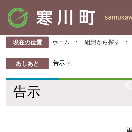
ホーム
組織から探す
現在の位置
告示
あしあと
告示
更