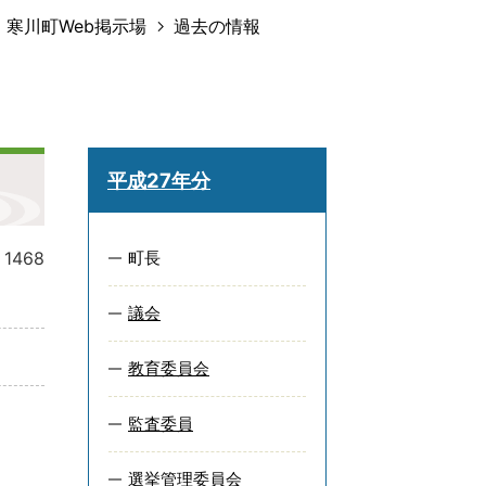
寒川町Web掲示場
過去の情報
平成27年分
:
1468
町長
議会
教育委員会
監査委員
選挙管理委員会