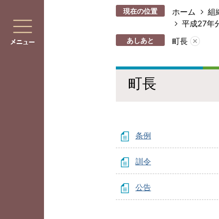
現在の位置
ホーム
組
平成27年
あしあと
町長
町長
条例
訓令
公告