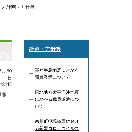
計画・方針等
計画・方針等
能登半島地震にかかる
6月30
職員派遣について
日
18115
東北地方太平洋沖地震
情報
にかかる職員派遣につ
いて
寒川町役場職員におけ
る新型コロナウイルス