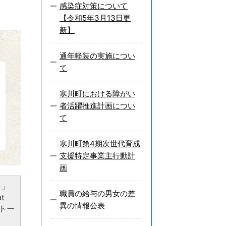
感染症対策について
【令和5年3月13日更
新】
通年軽装の実施につい
て
寒川町における障がい
者活躍推進計画につい
て
寒川町第4期次世代育成
支援特定事業主行動計
画
）」
職員の給与の男女の差
t
異の情報公表
トー