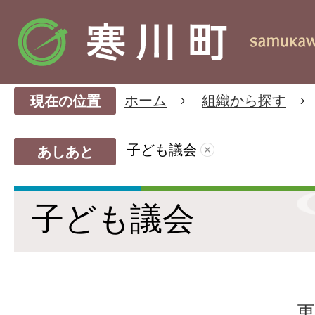
ホーム
組織から探す
現在の位置
子ども議会
あしあと
子ども議会
更