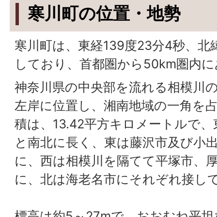
寒川町の位置・地勢
寒川町は、東経139度23分4秒、北緯
しており、首都圏から50km圏内
神奈川県の中央部を流れる相模川の
左岸に位置し、湘南地域の一角を
積は、13.42平方キロメートルで、東西
と南北に長く、東は藤沢市及び小
に、西は相模川を隔てて平塚市、
に、北は海老名市にそれぞれ接し
標高は約5～27mで、おおむね平