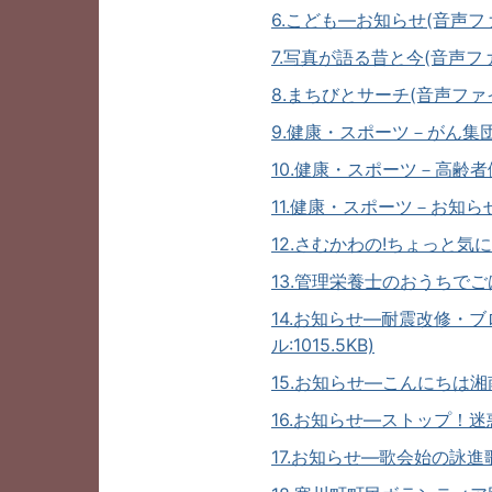
6.こども―お知らせ(音声ファイ
7.写真が語る昔と今(音声ファイ
8.まちびとサーチ(音声ファイル
9.健康・スポーツ－がん集団検
10.健康・スポーツ－高齢者健
11.健康・スポーツ－お知らせ(
12.さむかわの!ちょっと気に
13.管理栄養士のおうちでごは
14.お知らせ―耐震改修・
ル:1015.5KB)
15.お知らせ―こんにちは湘南
16.お知らせ―ストップ！迷惑
17.お知らせ―歌会始の詠進歌