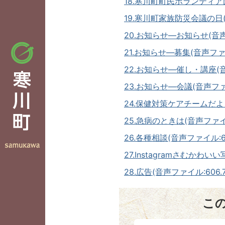
18.寒川町町民ボランティア
19.寒川町家族防災会議の日(音
20.お知らせ―お知らせ(音声フ
21.お知らせ―募集(音声ファイル
22.お知らせ―催し・講座(音
23.お知らせ―会議(音声ファイ
24.保健対策ケアチームだより(
25.急病のときは(音声ファイル
26.各種相談(音声ファイル:63
27.Instagramさむかわいい
28.広告(音声ファイル:606.7
こ