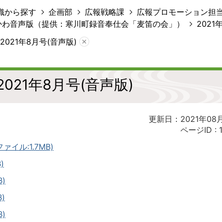
織から探す
企画部
広報戦略課
広報プロモーション担
かわ音声版（提供：寒川町録音奉仕会「麦笛の会」）
2021
021年8月号(音声版)
021年8月号(音声版)
更新日：2021年08
ページID :
イル:1.7MB)
)
)
)
)