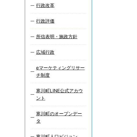
行政改革
行政評価
所信表明・施政方針
広域行政
eマーケティングリサー
チ制度
寒川町LINE公式アカウ
ント
寒川町のオープンデー
タ
寒川町人口ビジョン