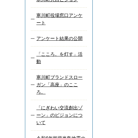
寒川町役場窓口アンケ
ート
アンケート結果の公開
「こころ。を灯す」活
動
寒川町ブランドスロー
ガン「高座」のここ
ろ。
「にぎわい交流創出ゾ
ーン」のビジョンにつ
いて