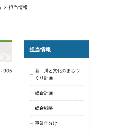
当
担当情報
担当情報
:
905
新 川と文化のまちづ
くり計画
総合計画
総合戦略
事業仕分け