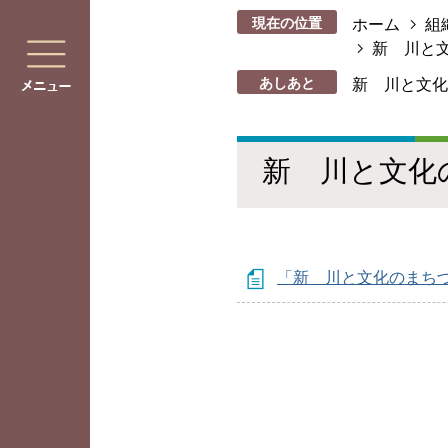
現在の位置
ホーム
組
新 川と
あしあと
新 川と文化
新 川と文化
「新 川と文化のまち