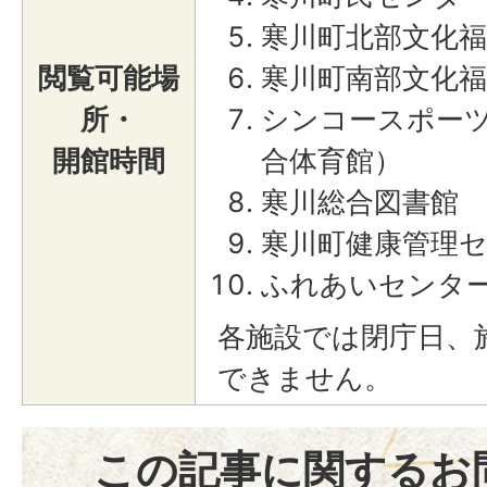
寒川町北部文化福
閲覧可能場
寒川町南部文化福
所・
シンコースポー
開館時間
合体育館）
寒川総合図書館
寒川町健康管理
ふれあいセンタ
各施設では閉庁日、
できません。
この記事に関するお