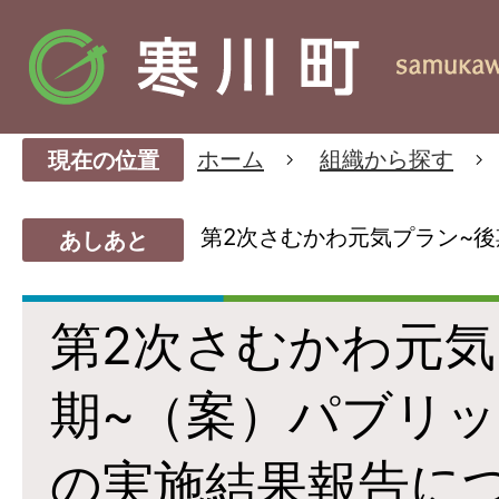
ホーム
組織から探す
現在の位置
第2次さむかわ元気プラン~
あしあと
第2次さむかわ元気
期~（案）パブリ
の実施結果報告に