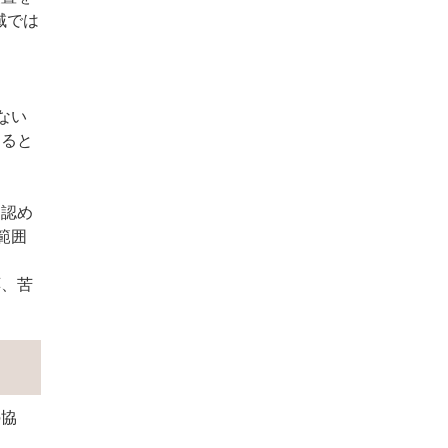
域では
ない
すると
は認め
範囲
応、苦
の協