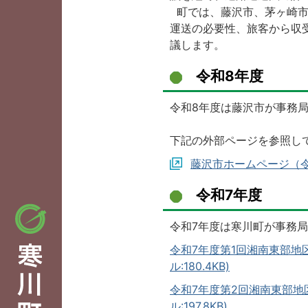
町では、藤沢市、茅ヶ崎市
運送の必要性、旅客から収
議します。
令和8年度
令和8年度は藤沢市が事務
下記の外部ページを参照し
藤沢市ホームページ（
令和7年度
令和7年度は寒川町が事務
令和7年度第1回湘南東部地
ル:180.4KB)
令和7年度第2回湘南東部地
ル:197.8KB)