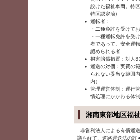
設けた福祉車両。特区
特区認定済)
運転者：
・二種免許を受けて
・一種運転免許を受け
者であって、安全運
認められる者
損害賠償措置：対人8
運送の対価：実費の
られない妥当な範囲内
内）
管理運営体制：運行
情処理にかかわる体
湘南東部地区福
非営利法人による有償運送
議を経て、道路運送法の許