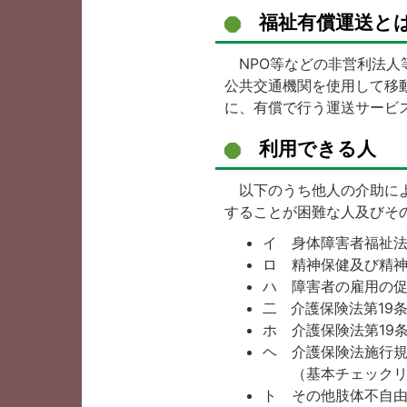
福祉有償運送と
NPO等などの非営利法人
公共交通機関を使用して移
に、有償で行う運送サービ
利用できる人
以下のうち他人の介助によ
することが困難な人及びそ
イ 身体障害者福祉法
ロ 精神保健及び精神
ハ 障害者の雇用の促
二 介護保険法第19
ホ 介護保険法第19
ヘ 介護保険法施行規
（基本チェックリ
ト その他肢体不自