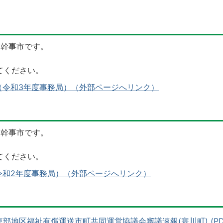
局幹事市です。
てください。
（令和3年度事務局）（外部ページへリンク）
局幹事市です。
てください。
令和2年度事務局）（外部ページへリンク）
部地区福祉有償運送市町共同運営協議会審議速報(寒川町) (PD