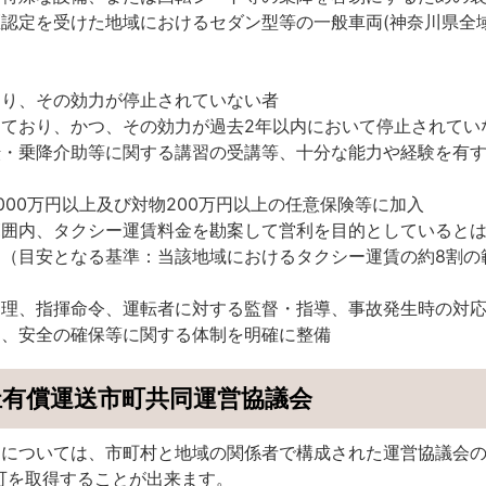
認定を受けた地域におけるセダン型等の一般車両(神奈川県全
おり、その効力が停止されていない者
ており、かつ、その効力が過去2年以内において停止されてい
転・乗降介助等に関する講習の受講等、十分な能力や経験を有
000万円以上及び対物200万円以上の任意保険等に加入
範囲内、タクシー運賃料金を勘案して営利を目的としていると
（目安となる基準：当該地域におけるタクシー運賃の約8割の
管理、指揮命令、運転者に対する監督・指導、事故発生時の対
制、安全の確保等に関する体制を明確に整備
祉有償運送市町共同運営協議会
については、市町村と地域の関係者で構成された運営協議会
可を取得することが出来ます。