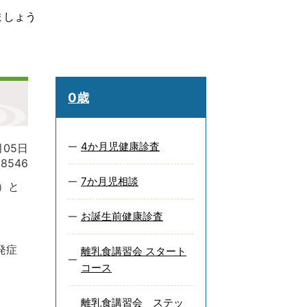
ましょう
0歳
4か月児健康診査
月05日
18546
7か月児相談
e）と
お誕生前健康診査
発症
離乳食講習会 スタート
コース
離乳食講習会 ステッ