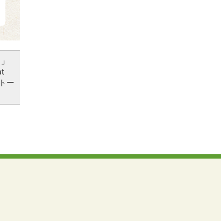
）」
t
トー