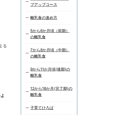
プアップコース
離乳食の進め方
5から6か月頃（前期）
の離乳食
よる
7から8か月頃（中期）
の離乳食
9から11か月頃(後期)の
離乳食
12から18か月(完了期)の
離乳食
いよ
子育てひろば