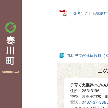
（参考）こども家庭庁リー
乳幼児突然死症候群（S
こ
子育て支援課のびの
住所：253-0196
神奈川県高座郡寒川町
電話：
0467-37-388