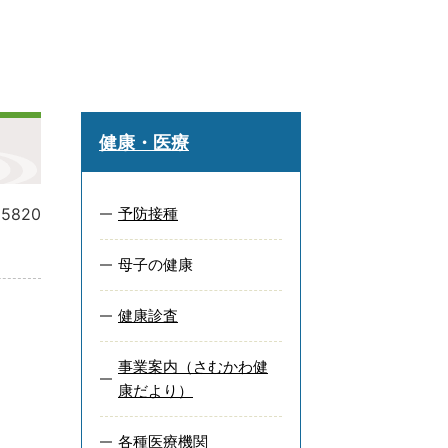
健康・医療
15820
予防接種
母子の健康
健康診査
事業案内（さむかわ健
康だより）
各種医療機関