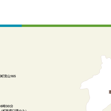
川町宮山165
6時30分
午（町民窓口課のみ）