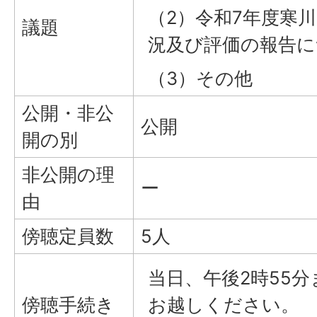
（2）令和7年度寒
議題
況及び評価の報告に
（3）その他
公開・非公
公開
開の別
非公開の理
ー
由
傍聴定員数
5人
当日、午後2時55
傍聴手続き
お越しください。