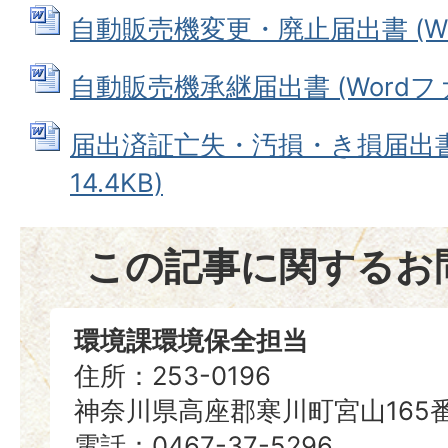
自動販売機変更・廃止届出書 (Word
自動販売機承継届出書 (Wordファイ
届出済証亡失・汚損・き損届出書 
14.4KB)
この記事に関するお
環境課環境保全担当
住所：253-0196
神奈川県高座郡寒川町宮山165
電話：0467-37-5296