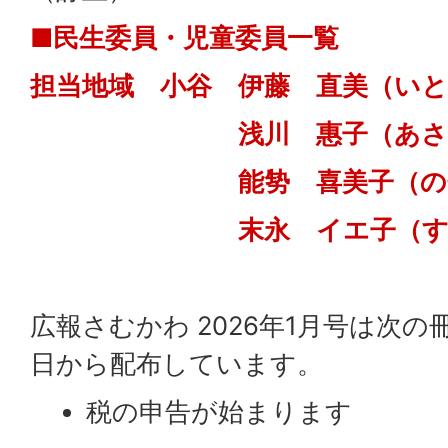
■民生委員・児童委員一覧
担当地域 小谷 伊藤 直美（い
浅川 惠子（あさかわ
能㔟 喜美子（のせ 
末永 イエ子（すえな
広報さむかわ 2026年1月号は次の
日から配布しています。
税の申告が始まります